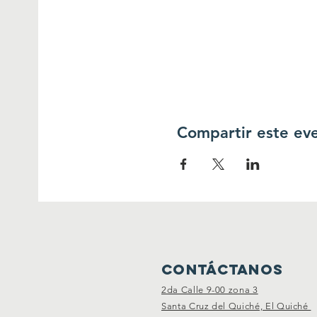
Compartir este ev
CONTÁCTANOS
2da Calle 9-00 zona 3
Santa Cruz del Quiché, El Quiché