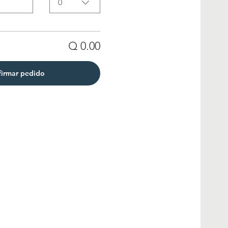
0
Q 0.00
irmar pedido