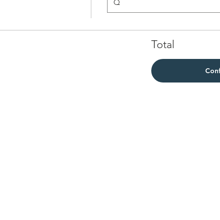
Q
Total
Conf