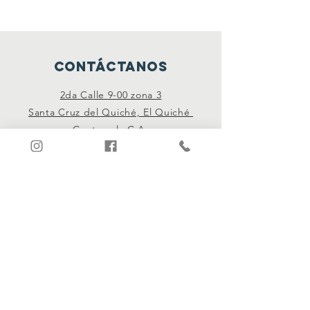
CONTÁCTANOS
2da Calle 9-00 zona 3
Santa Cruz del Quiché, El Quiché
Guatemala C.A.
redes sociales
Facebook
Instagram
forma parte
¡Únete!