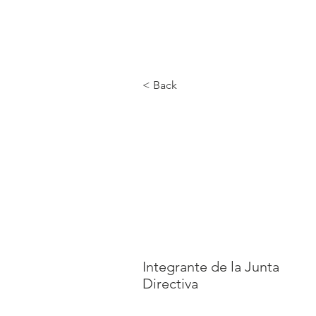
ODRES NUEVOS
Inicio
Programas
< Back
María
Ferna
Ménde
Integrante de la Junta
Directiva