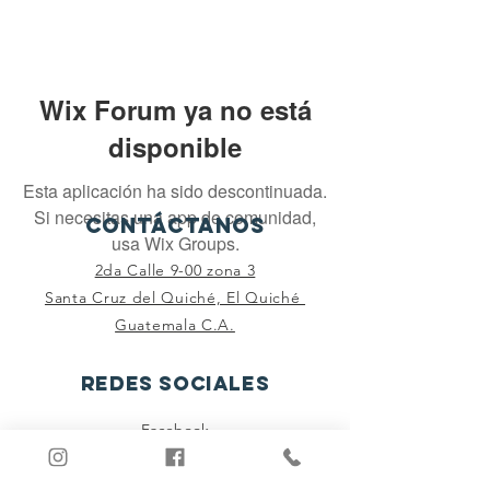
Wix Forum ya no está
disponible
Esta aplicación ha sido descontinuada.
Si necesitas una app de comunidad,
CONTÁCTANOS
usa Wix Groups.
2da Calle 9-00 zona 3
Santa Cruz del Quiché, El Quiché
Guatemala C.A.
redes sociales
Facebook
Instagram