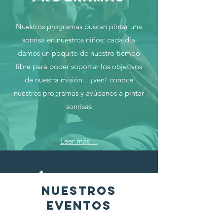
Nuestros programas buscan pintar una
sonrisa en nuestros niños; cada día
damos un poquito de nuestro tiempo
libre para poder soportar los objetivos
de nuestra misión... ¡ven! conoce
nuestros programas y ayúdanos a pintar
sonrisas
Leer más ...
sé parte del
cambio
NUESTROS
EVENTOS
¡Únete!