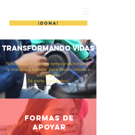
ODRES NUEVOS
¡DONA!
transformando vidas
Niños salen a diario a tempranas horas de
la mañana a trabajar para llevar comida a
sus hogares
¡Sé parte del cambio!
formas de
apoyar